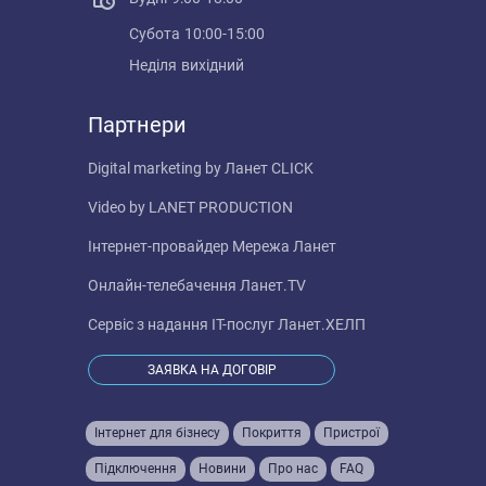
Субота
10:00-15:00
Неділя
вихідний
Партнери
Digital marketing by
Ланет CLICK
Video by
LANET PRODUCTION
Інтернет-провайдер
Мережа Ланет
Онлайн-телебачення
Ланет.TV
Сервіс з надання IT-послуг
Ланет.ХЕЛП
ЗАЯВКА НА ДОГОВІР
Інтернет для бізнесу
Покриття
Пристрої
Підключення
Новини
Про нас
FAQ