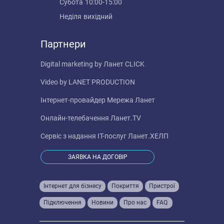
Субота
10:00-15:00
Неділя
вихідний
Партнери
Digital marketing by
Ланет CLICK
Video by
LANET PRODUCTION
Інтернет-провайдер
Мережа Ланет
Онлайн-телебачення
Ланет.TV
Сервіс з надання IT-послуг
Ланет.ХЕЛП
ЗАЯВКА НА ДОГОВІР
Інтернет для бізнесу
Покриття
Пристрої
Підключення
Новини
Про нас
FAQ