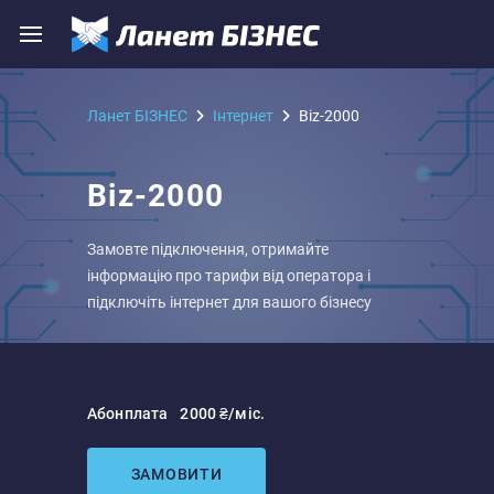
Ланет БІЗНЕС
Iнтернет
Biz-2000
Biz-2000
Замовте підключення, отримайте
інформацію про тарифи від оператора і
підключіть інтернет для вашого бізнесу
Абонплата
2000 ₴/міс.
ЗАМОВИТИ