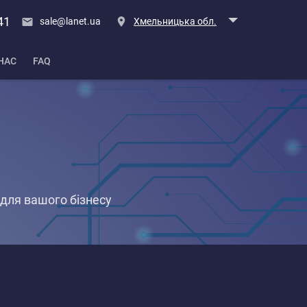
41
sale@lanet.ua
Хмельницька обл.
НАС
FAQ
 для вашого бізнесу