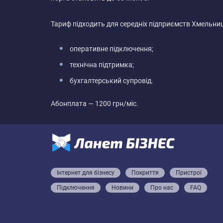
Тариф підходить для середніх підприємств Хмельниц
оперативне підключення;
технічна підтримка;
бухгалтерський супровід.
Абонплата — 1200 грн/міс.
Інтернет для бізнесу
Покриття
Пристрої
Підключення
Новини
Про нас
FAQ