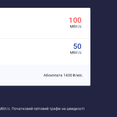
100
Мбіт/с
50
Мбіт/с
Абонплата
1400 ₴/міс.
Мбіт/с. Початковий світовий трафік на швидкості