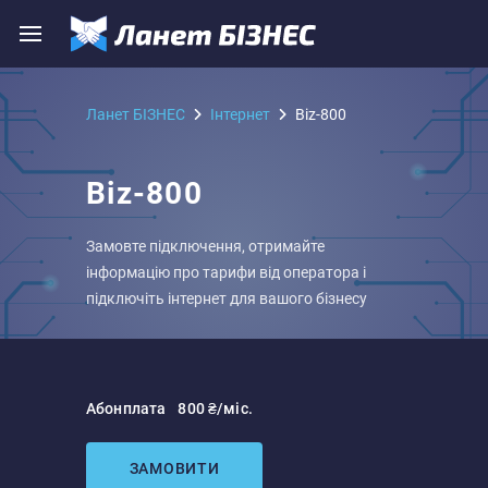
Ланет БІЗНЕС
Iнтернет
Biz-800
Biz-800
Замовте підключення, отримайте
інформацію про тарифи від оператора і
підключіть інтернет для вашого бізнесу
Абонплата
800 ₴/міс.
ЗАМОВИТИ