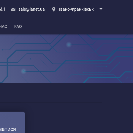
 41
sale@lanet.ua
Івано-Франківськ
НАС
FAQ
язатися