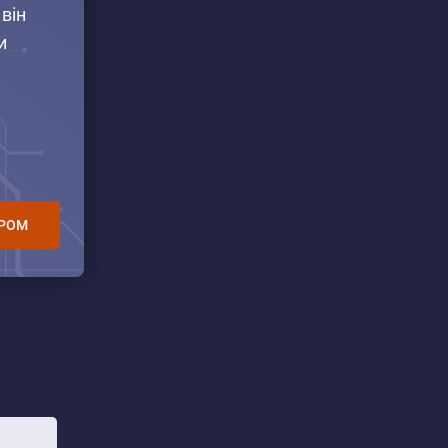
він
и
ЕРОМ