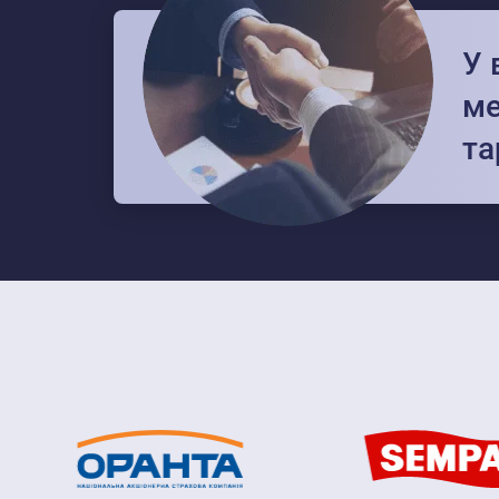
У 
ме
та