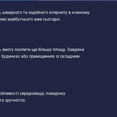
о, швидкого та надійного інтернету в кожному
режі майбутнього вже сьогодні.
ть змогу охопити ще більшу площу. Завдяки
их будинках або приміщеннях зі складним
собливості середовища, поведінку
та зручністю.