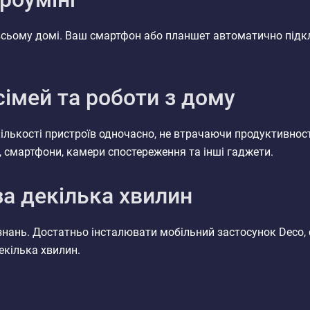
 всьому домі. Ваш смартфон або планшет автоматично під
сімей та роботи з дому
ількості пристроїв одночасно, не втрачаючи продуктивності
, смартфони, камери спостереження та інші гаджети.
а декілька хвилин
нань. Достатньо інсталювати мобільний застосунок Deco, с
екілька хвилин.