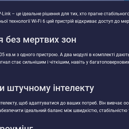
Link – це ідеальне рішення для тих, хто прагне стабільног
ьої технології Wi-Fi 6 цей пристрій відкриває доступ до ме
 без мертвих зон
05 кв.м з одного пристрою. А два модулі в комплекті даю
сигнал стає сильнішим і чіткішим, навіть у багатоповерхов
и штучному інтелекту
нтелекту, щоб адаптуватися до ваших потреб. Він вивчає о
абезпечити ідеальний баланс між швидкістю, стабільністю 
роумінг