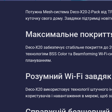
Потужна Mesh-система Deco-X20-2-Pack від TP-
куточку свого дому. Завдяки підтримці новітн
Максимальне покриття
Deco-X20 забезпечує стабільне покриття до 2
технологіям BSS Color та Beamforming Wi-Fi-
плануванням.
Розумний Wi-Fi завдяк
Deco-X20 використовує технології штучного і
користувачів і навантаження в мережі, щоб з
Справжній безшовний 