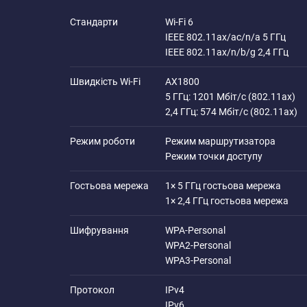
Cтандарти
Wi-Fi 6
IEEE 802.11ax/ac/n/a 5 ГГц
IEEE 802.11ax/n/b/g 2,4 ГГц
Швидкість Wi-Fi
AX1800
5 ГГц: 1201 Мбіт/с (802.11ax)
2,4 ГГц: 574 Мбіт/с (802.11ax)
Режим роботи
Режим маршрутизатора
Режим точки доступу
Гостьова мережа
1× 5 ГГц гостьова мережа
1× 2,4 ГГц гостьова мережа
Шифрування
WPA-Personal
WPA2-Personal
WPA3-Personal
Протокол
IPv4
IPv6