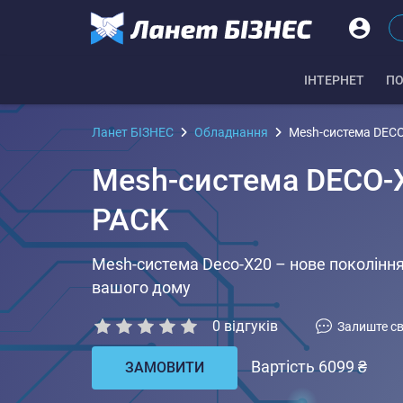
IНТЕРНЕТ
ПО
Ланет БІЗНЕС
Обладнання
Mesh-система DEC
Mesh-система DECO-X
PACK
Mesh-система Deco-X20 – нове покоління
вашого дому
0
відгуків
Залиште св
Вартість 6099 ₴
ЗАМОВИТИ