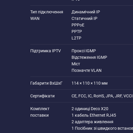
Тип підключення
Динамічний IP
WAN
Статичний IP
PPPoE
PPTP
L2TP
Підтримка IPTV
Проксі IGMP
Відстеження IGMP
Міст
Позначте VLAN
Габарити ВхШхГ
114 × 110 × 110 мм
Сертифікати
CE, FCC, IC, RoHS, JPA, JRF, VCCI
Комплект
2 одиниці Deco X20
поставки
1 кабель Ethernet RJ45
2 адаптера живлення
1 Посібник зі швидкого встано