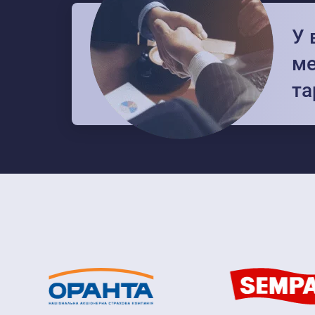
У 
ме
та