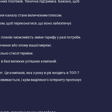
ячних платежів. Технічна підтримка. Бажано, щоб
ння каналу стане величезним плюсом.
ом, щоб переконатися, що воно забезпечує
планів і можливість зміни тарифу у разі потреби.
ючення або злому вашої мережі.
льно стислі терміни.
 в базі великих успішних компаній.
. Це компанія, яка з року в рік входить в ТОП-7
звивається, і крім виділеного Інтернету пропонує