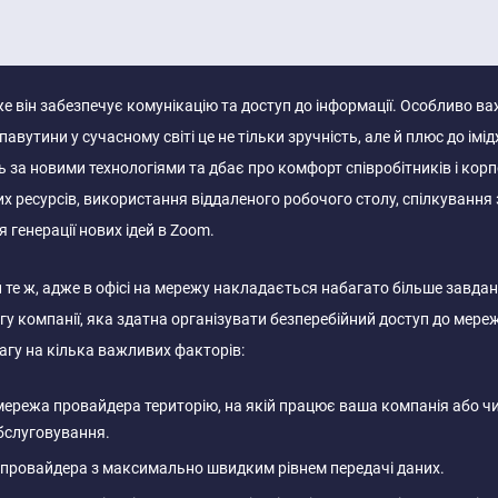
е він забезпечує комунікацію та доступ до інформації. Особливо ва
павутини у сучасному світі це не тільки зручність, але й плюс до імід
 за новими технологіями та дбає про комфорт співробітників і корп
их ресурсів, використання віддаленого робочого столу, спілкування
генерації нових ідей в Zoom.
 й те ж, адже в офісі на мережу накладається набагато більше завдан
 компанії, яка здатна організувати безперебійний доступ до мережі
агу на кілька важливих факторів:
режа провайдера територію, на якій працює ваша компанія або чи є у 
обслуговування.
 провайдера з максимально швидким рівнем передачі даних.