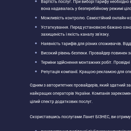
Вартість послуг. При виборі тарифу необхідно 
вона надавалась у безперебійному режимі ціл
Можливість контролю. Самостійний онлайн-кон
Устаткування. Перед установкою бажано озна
захищеність і якість каналу зв'язку.
Наявність тарифів для різних споживачів. Відд
Високий рівень безпеки. Провайдер повинен з
Терміни здійснення монтажних робіт. Провідні
Репутація компанії. Кращою рекламою для опера
Одним з авторитетних провайдерів, який здатний заб
найкращих операторів України. Компанія зарекоменду
цілий спектр додаткових послуг.
Скориставшись послугами Ланет БІЗНЕС, ви отримує