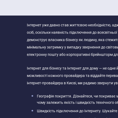
Інтернет уже давно став життєвою необхідністю, адж
осіб, оскільки наявність підключення до всесвітньої 
демонструє власника бізнесу як людину, яка стежить
мінімальну затримку у випадку звернення до світов
електронну пошту або корпоративні брейншторм для 
Інтернет для бізнесу та Інтернет для дому — не одне
можливості кожного провайдера та віддайте перевагу
інтернет-провайдера в Києві, ми радимо звернути ув
Географія покриття. Дізнайтеся, чи покриває ме
чому залежить якість і швидкість технічного 
Швидкість підключення до Інтернету. Шукайте