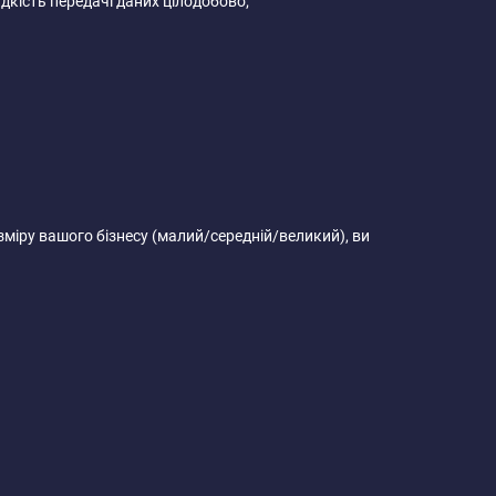
идкість передачі даних цілодобово;
озміру вашого бізнесу (малий/середній/великий), ви