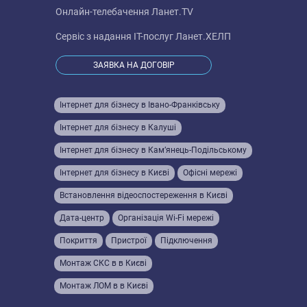
Онлайн-телебачення
Ланет.TV
Сервіс з надання IT-послуг
Ланет.ХЕЛП
ЗАЯВКА НА ДОГОВІР
Інтернет для бізнесу в Івано-Франківську
Інтернет для бізнесу в Калуші
Інтернет для бізнесу в Кам’янець-Подільському
Інтернет для бізнесу в Києві
Офісні мережі
Встановлення відеоспостереження в Києві
Дата-центр
Організація Wi-Fi мережі
Покриття
Пристрої
Підключення
Монтаж СКС в в Києві
Монтаж ЛОМ в в Києві