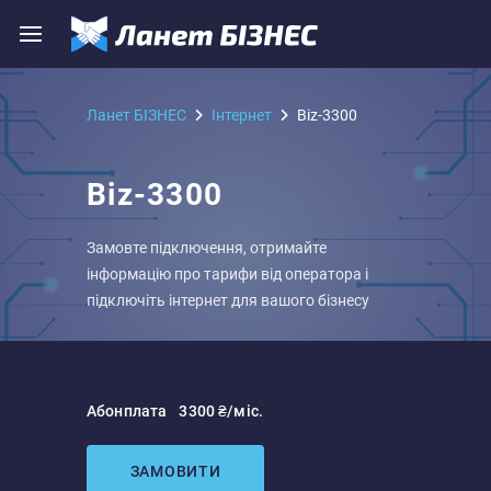
Ланет БІЗНЕС
Iнтернет
Biz-3300
Biz-3300
Замовте підключення, отримайте
інформацію про тарифи від оператора і
підключіть інтернет для вашого бізнесу
Абонплата
3300 ₴/міс.
ЗАМОВИТИ