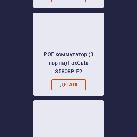
POE коммутатор (8
портів) FoxGate
S5808P-E2
ДЕТАЛІ