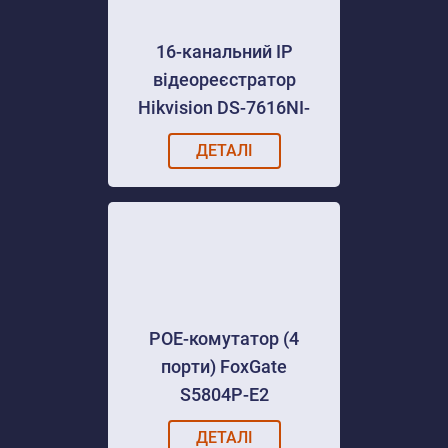
16-канальний IP
відеореєстратор
Hikvision DS-7616NI-
K2
ДЕТАЛІ
POE-комутатор (4
порти) FoxGate
S5804P-E2
ДЕТАЛІ