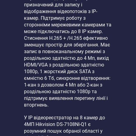
призначений для запису і
відображення відеопотоків з IP-
камер. Підтримує роботу з
сторонніми мережевими камерами та
може підключатись до 8 IP камер.
Стиснення H.265 + /H.265 ефективно
зменшує простір для зберігання. Має
запис в повноканальному режимі з
роздільною здатністю до 4 Мп, вихід
HDMI/VGA з роздільною здатністю
1080p, 1 жорсткий диск SATA з
ємністю 6 Тб, синхронне відтворення:
1-кан з дозволом 4 Мп або 2-кан з
роздільною здатністю 1080p та
підтримує виявлення перетину лінії і
вторгнень.
У IP відеореєстратор на 8 камер до
4МП Hikvision DS-7108NI-Q1 є
розумний пошук обраної області у