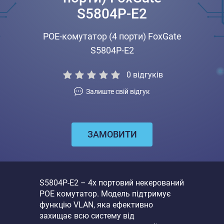
S5804P-E2
POE-комутатор (4 порти) FoxGate
S5804P-E2
0
відгуків
Залиште свій відгук
ЗАМОВИТИ
S5804P-E2 – 4х портовий некерований
POE комутатор. Модель підтримує
функцію VLAN, яка ефективно
захищає всю систему від