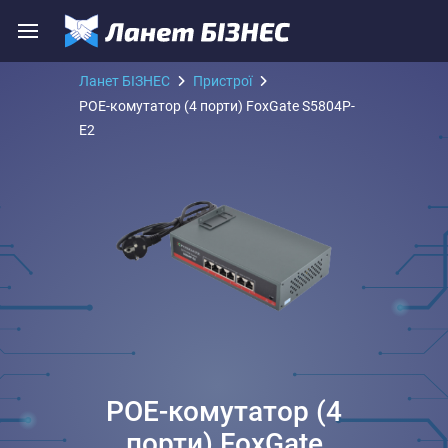
Ланет БІЗНЕС
Пристрої
POE-комутатор (4 порти) FoxGate S5804P-
E2
POE-комутатор (4
порти) FoxGate