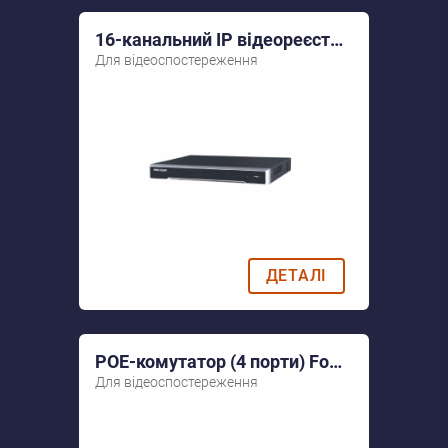
16-канальний IP відеореєстратор Hikvision DS-7616NI-K2
Для відеоспостереження
ДЕТАЛІ
POE-комутатор (4 порти) FoxGate S5804P-E2
Для відеоспостереження