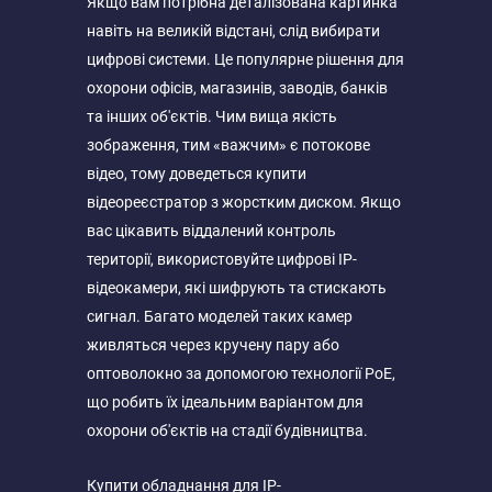
Якщо вам потрібна деталізована картинка
навіть на великій відстані, слід вибирати
цифрові системи. Це популярне рішення для
охорони офісів, магазинів, заводів, банків
та інших об'єктів. Чим вища якість
зображення, тим «важчим» є потокове
відео, тому доведеться купити
відеореєстратор з жорстким диском. Якщо
вас цікавить віддалений контроль
території, використовуйте цифрові IP-
відеокамери, які шифрують та стискають
сигнал. Багато моделей таких камер
живляться через кручену пару або
оптоволокно за допомогою технології PoE,
що робить їх ідеальним варіантом для
охорони об'єктів на стадії будівництва.
Купити обладнання для IP-