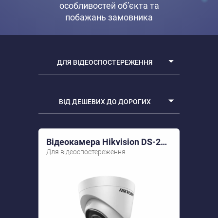
особливостей об’єкта та
побажань замовника
ДЛЯ ВІДЕОСПОСТЕРЕЖЕННЯ
ВСІ ПРИСТРОЇ
ВІД ДЕШЕВИХ ДО ДОРОГИХ
WI-FI РОУТЕРИ
Від дешевих до дорогих
ДЛЯ ВІДЕОСПОСТЕРЕЖЕННЯ
Відеокамера Hikvision DS-2CD1321-I(E) (2.8)
Від дорогих до дешевих
Для відеоспостереження
За рейтингом