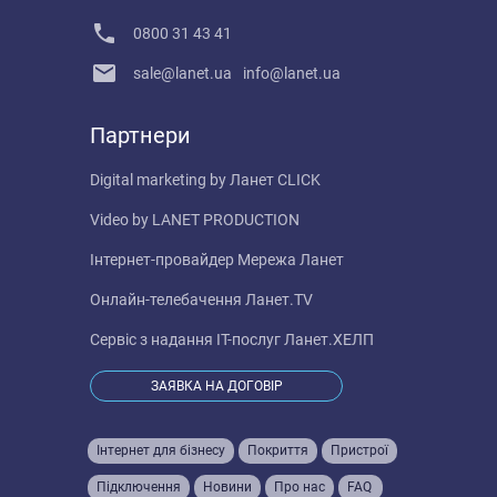
0800 31 43 41
sale@lanet.ua
info@lanet.ua
Партнери
Digital marketing by
Ланет CLICK
Video by
LANET PRODUCTION
Інтернет-провайдер
Мережа Ланет
Онлайн-телебачення
Ланет.TV
Сервіс з надання IT-послуг
Ланет.ХЕЛП
ЗАЯВКА НА ДОГОВІР
Інтернет для бізнесу
Покриття
Пристрої
Підключення
Новини
Про нас
FAQ