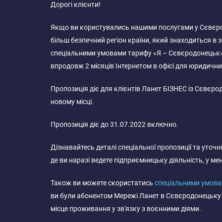
Дорогі клієнти!
Якщо ви користувались нашими послугами у Сєвєрод
більш безпечний регіон країни, який знаходиться в з
спеціальними умовами тарифу «Я – Сєвєродонецьк
впродовж 2 місяців Інтернетом в офісі для юридичних
Пропозиція діє для клієнтів Ланет БІЗНЕС із Сєвєро
новому місці.
Пропозиція діє до 31.07.2022 включно.
Дізнавайтесь деталі спеціальної пропозиції та уточн
де ви наразі ведете підприємницьку діяльність, у м
Також ви можете скористатись
спеціальними умова
ви були абонентом Мережі Ланет в Сєвєродонецьку в 
місце проживання у зв'язку з воєнними діями.