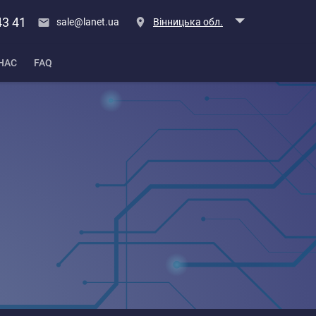
43 41
sale@lanet.ua
Вінницька обл.
НАС
FAQ