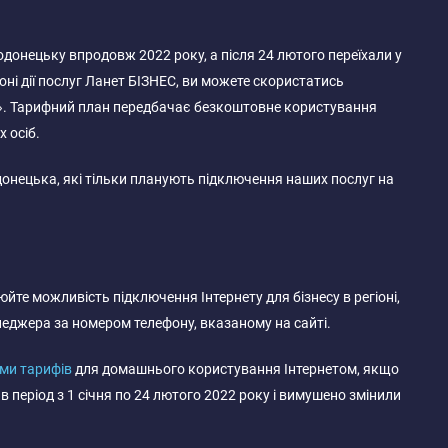
онецьку впродовж 2022 року, а після 24 лютого переїхали у
оні дії послуг Ланет БІЗНЕС, ви можете скористатись
». Тарифний план передбачає безкоштовне користування
 осіб.
донецька, які тільки планують підключення наших послуг на
юйте можливість підключення Інтернету для бізнесу в регіоні,
енеджера за номером телефону, вказаному на сайті.
ми тарифів
для домашнього користування Інтернетом, якщо
період з 1 січня по 24 лютого 2022 року і вимушено змінили