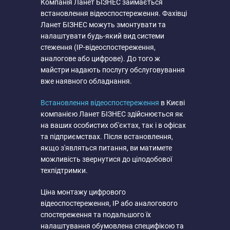
Компанія Ланет БІЗНЕС займається
встановлення відеоспостереження. Фахівці
Ланет БІЗНЕС можуть змонтувати та
налаштувати будь-який вид системи
стеження (IP-відеоспостереження,
аналогове або цифрове). До того ж
майстри надають послугу обслуговування
вже наявного обладнання.
Встановлення відеоспостереження
в Києві
компанією Ланет БІЗНЕС здійснюється як
на ваших особистих об'єктах, так і в офісах
та підприємствах. Після встановлення,
якщо з'являться питання, ви матимете
можливість звернутися до цілодобової
техпідтримки.
Ціна монтажу цифрового
відеоспостереження, IP або аналогового
спостереження та подальшого їх
налаштування обумовлена ​​специфікою та