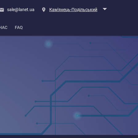
sale@lanet.ua
Кам'янець-Подільський
НАС
FAQ