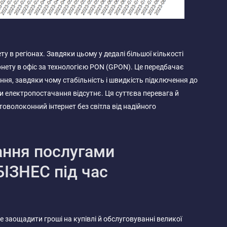
у в регіонах. Завдяки цьому у дедалі більшої кількості
нету в офіс за технологією PON (GPON). Це передбачає
ня, завдяки чому стабільність і швидкість підключення до
и електропостачання відсутнє. Ця суттєва перевага й
оволоконний інтернет без світла від надійного
ання послугами
БІЗНЕС під час
 заощадити гроші на купівлі й обслуговуванні великої