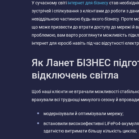
У сучасному світі
інтернет для бізнесу
став необхідні
зустрічей і спілкування з клієнтами до роботи з да
невіддільною частиною будь-якого бізнесу. Проте мо
що може призвести до втрати доступу до мережі й в
проблемою, вам варто розглянути можливість підкл
інтернет для юросіб навіть під час відсутності електр
Як Ланет БІЗНЕС підго
відключень світла
Щоб наші клієнти не втрачали можливості стабільн
врахували всі труднощі минулого сезону й впровадил
модернізували й оптимізували мережу;
встановили високоефективні LiFePo4-акумуля
здатністю витримати більшу кількість циклів;