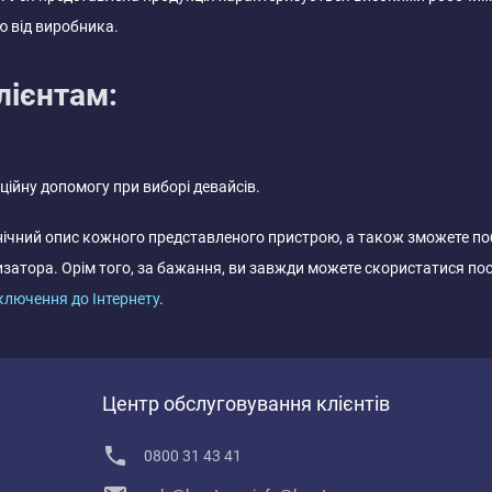
ю від виробника.
лієнтам:
ційну допомогу при виборі девайсів.
нічний опис кожного представленого пристрою, а також зможете поб
атора. Орім того, за бажання, ви завжди можете скористатися пос
ключення до Інтернету
.
Центр обслуговування клієнтів
0800 31 43 41