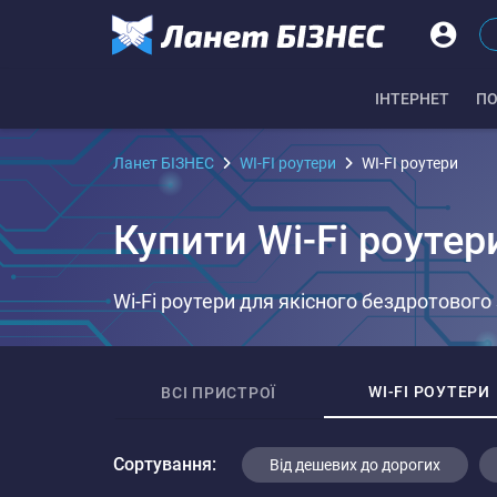
IНТЕРНЕТ
ПО
Ланет БІЗНЕС
WI-FI роутери
WI-FI роутери
Купити Wi-Fi роутер
Wi-Fi роутери для якісного бездротового 
WI-FI РОУТЕРИ
ВСІ ПРИСТРОЇ
Сортування:
Від дешевих до дорогих