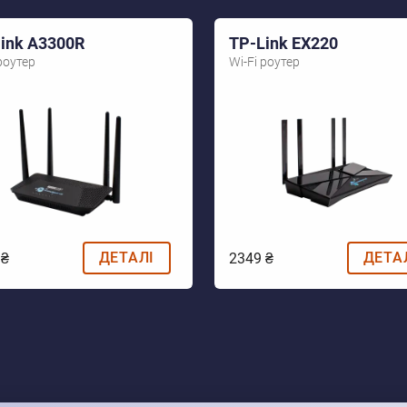
link A3300R
TP-Link EX220
роутер
Wi-Fi роутер
ДЕТАЛІ
ДЕТА
 ₴
2349 ₴