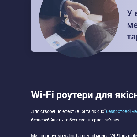
У 
ме
та
Wi-Fi роутери для якіс
Для створення ефективної та якісної
бездротової ме
безперебійність та безпека Інтернет-зв’язку.
Ми пропонуємо якісні і доступні моделі Wi-Fi роут