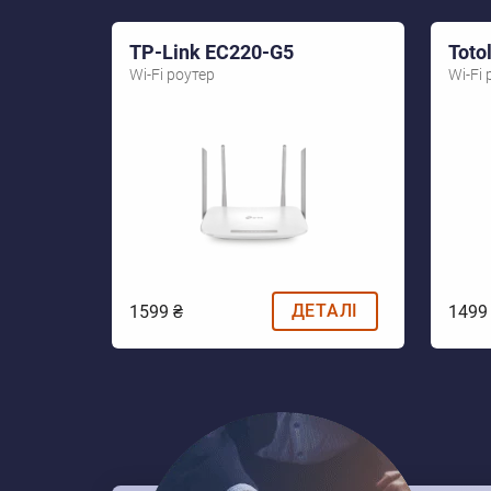
TP-Link EC220-G5
Toto
Wi-Fi роутер
Wi-Fi 
ДЕТАЛІ
1599 ₴
1499