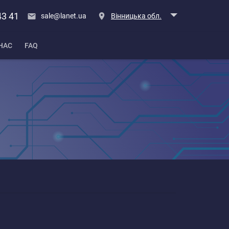
43 41
sale@lanet.ua
Вінницька обл.
НАС
FAQ