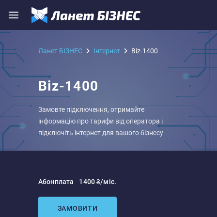
Ланет БІЗНЕС
Iнтернет
Biz-1400
Biz-1400
Замовте підключення, отримайте
інформацію про тарифи від оператора і
підключіть інтернет для вашого бізнесу
Абонплата
1400 ₴/міс.
ЗАМОВИТИ