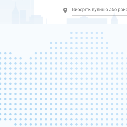
Виберіть вулицю або рай
2
2
2
2