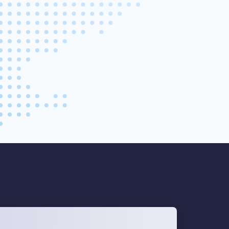
2
2
Leaflet
|
© MapTiler
© OpenStreetMap contributors