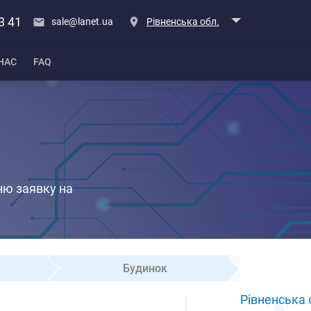
3 41
sale@lanet.ua
Рівненська обл.
НАС
FAQ
ню заявку на
Будинок
Рівненська 