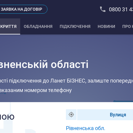
0800 31 4
ЗАЯВКА НА ДОГОВІР
КРИТТЯ
ОБЛАДНАННЯ
ПІДКЛЮЧЕННЯ
НОВИНИ
ПРО 
вненській області
ті підключення до Ланет БІЗНЕС, залиште поперед
за вказаним номером телефону
шою 
Вулиця
Рівненська обл.