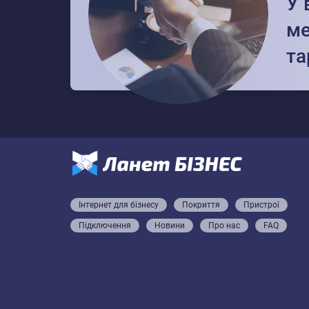
У 
ме
та
Інтернет для бізнесу
Покриття
Пристрої
Підключення
Новини
Про нас
FAQ