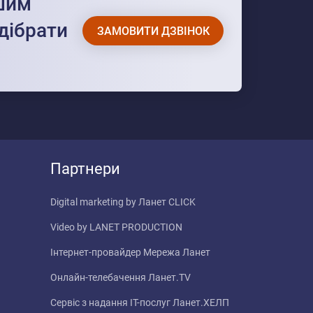
ашим
дібрати
ЗАМОВИТИ ДЗВІНОК
Партнери
Digital marketing by
Ланет CLICK
Video by
LANET PRODUCTION
Інтернет-провайдер
Мережа Ланет
Онлайн-телебачення
Ланет.TV
Сервіс з надання IT-послуг
Ланет.ХЕЛП