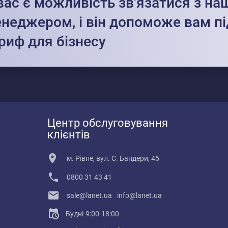
вас є можливість зв'язатися з н
неджером, і він допоможе вам пі
риф для бізнесу
Центр обслуговування
клієнтів
м. Рівне, вул. С. Бандери, 45
0800 31 43 41
sale@lanet.ua
info@lanet.ua
Будні
9:00-18:00