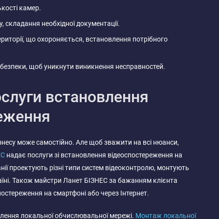
ькості камер.
, складання необхідної документації.
риторії, що охороняється, встановлення потрібного
 безпеки, щоб уникнути виникнення несправностей.
слуги встановлення
еження
несу може самостійно. Але щоб зважити на всі нюанси,
ЕС
надає послуги зі встановлення відеоспостереження на
анії проектують різні типи систем відеоконтролю, монтують
аїні. Також майстри Ланет БІЗНЕС за бажанням клієнта
остереження на смартфоні або через Інтернет.
влення локальної обчислювальної мережі.
Монтаж локальної