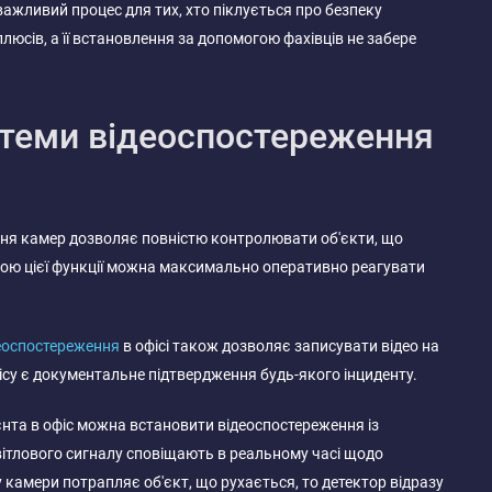
ажливий процес для тих, хто піклується про безпеку
люсів, а її встановлення за допомогою фахівців не забере
теми відеоспостереження
ня камер дозволяє повністю контролювати об'єкти, що
гою цієї функції можна максимально оперативно реагувати
еоспостереження
в офісі також дозволяє записувати відео на
фісу є документальне підтвердження будь-якого інциденту.
ієнта в офіс можна встановити відеоспостереження із
вітлового сигналу сповіщають в реальному часі щодо
у камери потрапляє об'єкт, що рухається, то детектор відразу