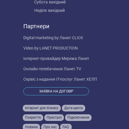
Субота
вихідний
Неділя
вихідний
Партнери
Digital marketing by
Ланет CLICK
Video by
LANET PRODUCTION
Інтернет-провайдер
Мережа Ланет
Онлайн-телебачення
Ланет.TV
Сервіс з надання IT-послуг
Ланет.ХЕЛП
ЗАЯВКА НА ДОГОВІР
Інтернет для бізнесу
Дата-центр
Покриття
Пристрої
Підключення
Новини
Про нас
FAQ