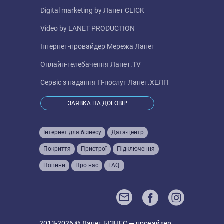
Digital marketing by
Ланет CLICK
Video by
LANET PRODUCTION
Інтернет-провайдер
Мережа Ланет
Онлайн-телебачення
Ланет.TV
Сервіс з надання IT-послуг
Ланет.ХЕЛП
ЗАЯВКА НА ДОГОВІР
Інтернет для бізнесу
Дата-центр
Покриття
Пристрої
Підключення
Новини
Про нас
FAQ
2013-2026 © Ланет БІЗНЕС — провайдер