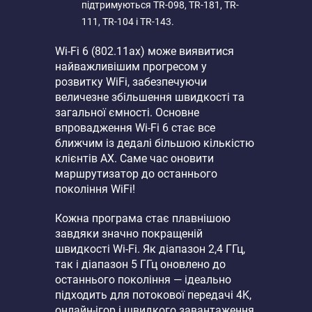
підтримуються TR-098, TR-181, TR-
111, TR-104 і TR-143.
Wi-Fi 6 (802.11ax) може виявитися
найважливішим прогресом у
розвитку WiFi, забезпечуючи
величезне збільшення швидкості та
загальної ємності. Основне
впровадження Wi-Fi 6 стає все
ближчим із дедалі більшою кількістю
клієнтів AX. Саме час оновити
маршрутизатор до останнього
покоління WiFi!
Кожна програма стає плавнішою
завдяки значно покращеній
швидкості Wi-Fi. Як діапазон 2,4 ГГц,
так і діапазон 5 ГГц оновлено до
останнього покоління — ідеально
підходить для потокової передачі 4K,
онлайн-ігор і швидкого завантаження.