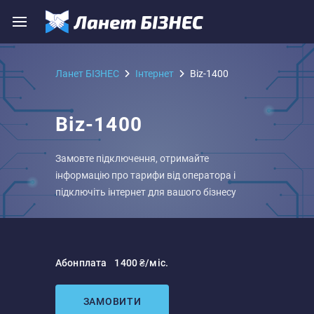
Ланет БІЗНЕС
Iнтернет
Biz-1400
Biz-1400
Замовте підключення, отримайте
інформацію про тарифи від оператора і
підключіть інтернет для вашого бізнесу
Абонплата
1400 ₴/міс.
ЗАМОВИТИ