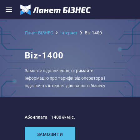
Ланет БІЗНЕС
Iнтернет
Biz-1400
Biz-1400
Замовте підключення, отримайте
інформацію про тарифи від оператора і
підключіть інтернет для вашого бізнесу
Абонплата
1400 ₴/міс.
ЗАМОВИТИ