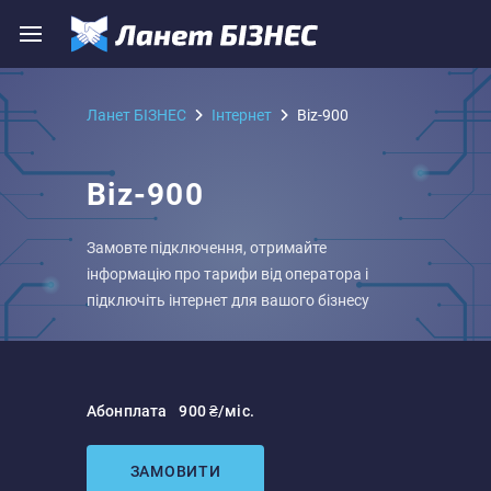
Ланет БІЗНЕС
Iнтернет
Biz-900
Biz-900
Замовте підключення, отримайте
інформацію про тарифи від оператора і
підключіть інтернет для вашого бізнесу
Абонплата
900 ₴/міс.
ЗАМОВИТИ