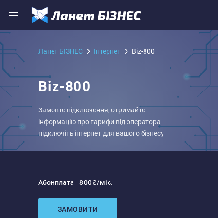
Ланет БІЗНЕС
Iнтернет
Biz-800
Biz-800
Замовте підключення, отримайте
інформацію про тарифи від оператора і
підключіть інтернет для вашого бізнесу
Абонплата
800 ₴/міс.
ЗАМОВИТИ