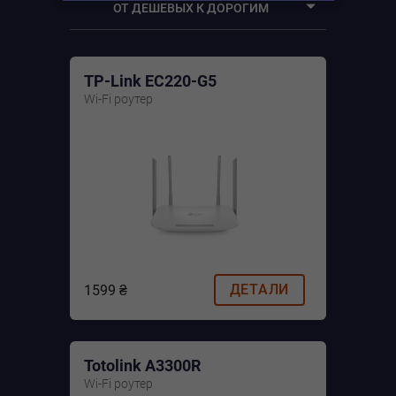
ОТ ДЕШЕВЫХ К ДОРОГИМ
WI-FI РОУТЕРЫ
От дешевых к дорогим
TP-Link EC220-G5
От дорогих к дешевым
Wi-Fi роутер
По рейтингу
ДЕТАЛИ
1599 ₴
Totolink A3300R
Wi-Fi роутер