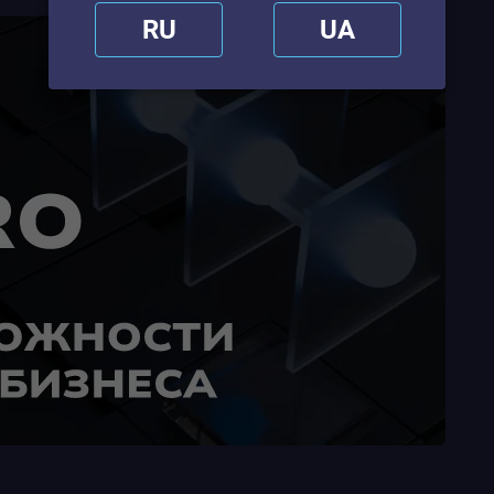
RU
UA