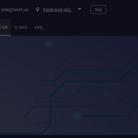
sale@lanet.ua
Киевская обл.
Укр
СТИ
О НАС
FAQ