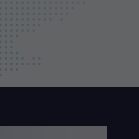
Leaflet
|
© MapTiler
© OpenStreetMap contributors