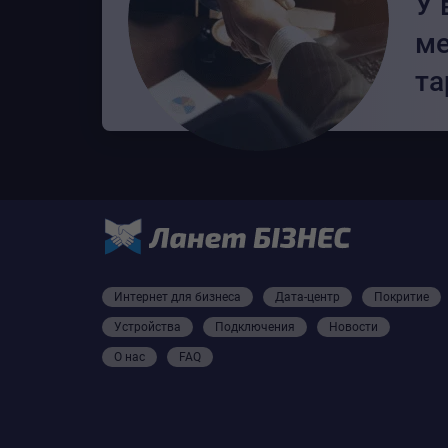
У 
ме
та
Интернет для бизнеса
Дата-центр
Покритие
Устройства
Подключения
Новости
О нас
FAQ