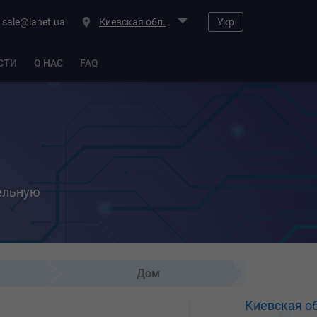
sale@lanet.ua
Киевская обл.
Укр
СТИ
О НАС
FAQ
тельную
Дом
Киевская об