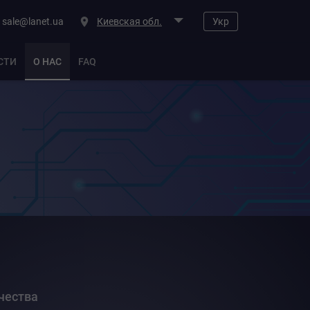
sale@lanet.ua
Киевская обл.
Укр
СТИ
О НАС
FAQ
чества