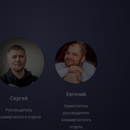
Алексей
Евгений
Технический
Заместитель
консультант
руководителя
абонентской группы
оммерческого отдела
Руководит