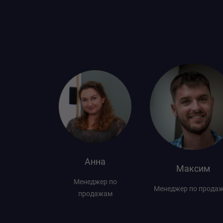
Максим
Алена
Менеджер по
Менеджер по прода
а
продажам
 продажам