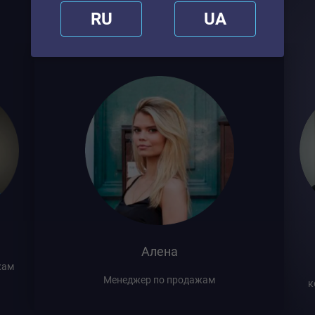
обслуживания
RU
UA
Сергей
жам
Руководитель коммерческого отдела
к