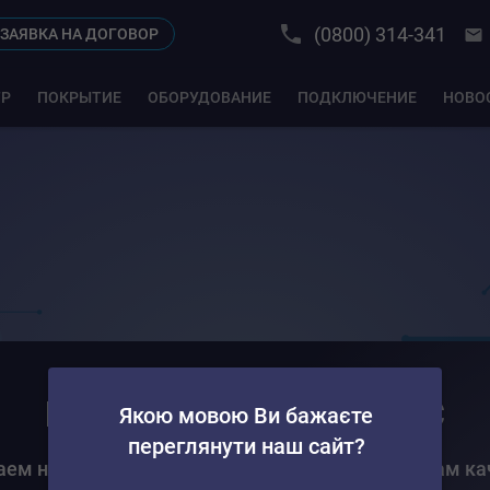
(0800) 314-341
ЗАЯВКА НА ДОГОВОР
ТР
ПОКРЫТИЕ
ОБОРУДОВАНИЕ
ПОДКЛЮЧЕНИЕ
НОВО
Команда Ланет БИЗНЕС
Якою мовою Ви бажаєте
переглянути наш сайт?
аем на результат и следуем высоким стандартам ка