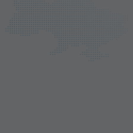
2
Leaflet
|
© MapTiler
© OpenStreetMap contributors