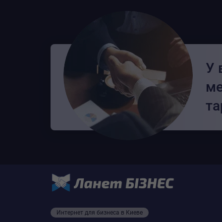
У 
ме
та
Интернет для бизнеса в Киеве