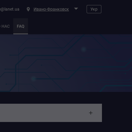
e@lanet.ua
Ивано-Франковск
Укр
О НАС
FAQ
и распространяем через инфраструктуру Сети