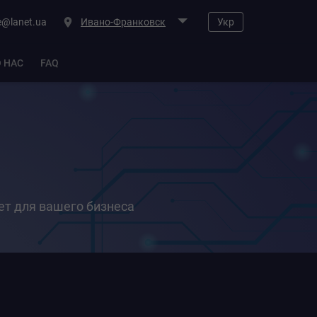
e@lanet.ua
Ивано-Франковск
Укр
О НАС
FAQ
ет для вашего бизнеса