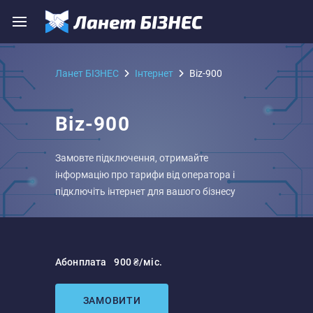
Ланет БІЗНЕС
Iнтернет
Biz-900
Biz-900
Замовте підключення, отримайте
інформацію про тарифи від оператора і
підключіть інтернет для вашого бізнесу
Абонплата
900 ₴/міс.
ЗАМОВИТИ