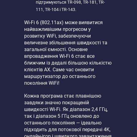
підтримуються TR-098, TR-181, TR-
111, TR-104 і TR-143.
Wi-Fi 6 (802.11ax) може виявитися
найважливішим прогресом у
розвитку WiFi, забезпечуючи
величезне збільшення швидкості та
загальної ємності. Основне
впровадження Wi-Fi 6 стає все
ближчим із дедалі більшою кількістю
клієнтів AX. Саме час оновити
маршрутизатор до останнього
покоління WiFi!
Кожна програма стає плавнішою
завдяки значно покращеній
швидкості Wi-Fi. Як діапазон 2,4 ГГц,
так і діапазон 5 ГГц оновлено до
останнього покоління — ідеально
підходить для потокової передачі 4K,
онлайн-ігор і швидкого завантаження.