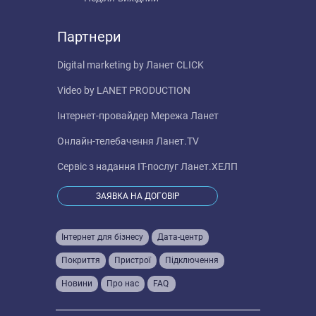
Партнери
Digital marketing by
Ланет CLICK
Video by
LANET PRODUCTION
Інтернет-провайдер
Мережа Ланет
Онлайн-телебачення
Ланет.TV
Сервіс з надання IT-послуг
Ланет.ХЕЛП
ЗАЯВКА НА ДОГОВІР
Інтернет для бізнесу
Дата-центр
Покриття
Пристрої
Підключення
Новини
Про нас
FAQ