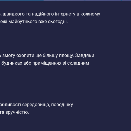
о, швидкого та надійного інтернету в кожному
режі майбутнього вже сьогодні.
ть змогу охопити ще більшу площу. Завдяки
их будинках або приміщеннях зі складним
собливості середовища, поведінку
та зручністю.