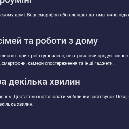
 всьому домі. Ваш смартфон або планшет автоматично під
сімей та роботи з дому
ількості пристроїв одночасно, не втрачаючи продуктивності
, смартфони, камери спостереження та інші гаджети.
а декілька хвилин
нань. Достатньо інсталювати мобільний застосунок Deco, с
екілька хвилин.