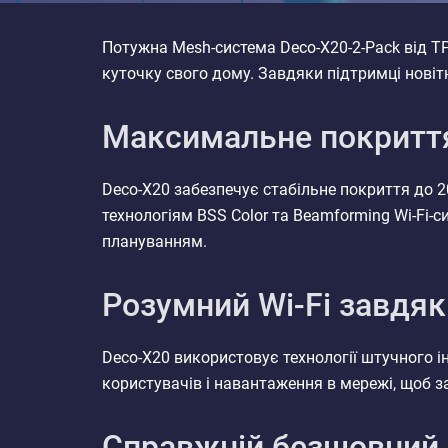
Потужна Mesh-система Deco-X20-2-Pack від TP-
куточку свого дому. Завдяки підтримці новітн
Максимальне покриття
Deco-X20 забезпечує стабільне покриття до 2
технологіям BSS Color та Beamforming Wi-Fi-
плануванням.
Розумний Wi-Fi завдяк
Deco-X20 використовує технології штучного і
користувачів і навантаження в мережі, щоб з
Справжній безшовний 