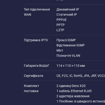
Тип підключення
Динамічний IP
WAN
Статичний IP
PPPoE
PPTP
L2TP
Підтримка IPTV
Проксі IGMP
Відстеження IGMP
Міст
Позначте VLAN
Габарити ВхШхГ
114 × 110 × 110 мм
Сертифікати
CE, FCC, IC, RoHS, JPA, JRF, VCCI
Комплект
2 одиниці Deco X20
поставки
1 кабель Ethernet RJ45
2 адаптера живлення
1 Посібник зі швидкого встано