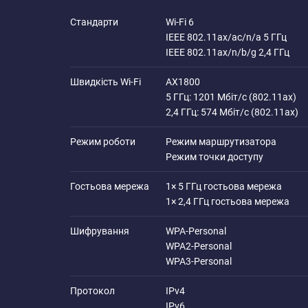
Cтандарти
Wi-Fi 6
IEEE 802.11ax/ac/n/a 5 ГГц
IEEE 802.11ax/n/b/g 2,4 ГГц
Швидкість Wi-Fi
AX1800
5 ГГц: 1201 Мбіт/с (802.11ax)
2,4 ГГц: 574 Мбіт/с (802.11ax)
Режим роботи
Режим маршрутизатора
Режим точки доступу
Гостьова мережа
1× 5 ГГц гостьова мережа
1× 2,4 ГГц гостьова мережа
Шифрування
WPA-Personal
WPA2-Personal
WPA3-Personal
Протокол
IPv4
IPv6