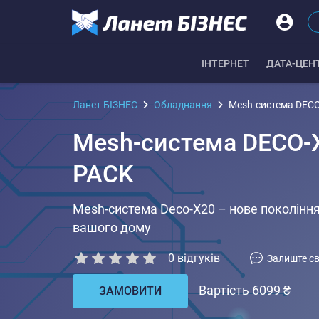
IНТЕРНЕТ
ДАТА-ЦЕН
Ланет БІЗНЕС
Обладнання
Mesh-система DEC
Mesh-система DECO-X
PACK
Mesh-система Deco-X20 – нове покоління
вашого дому
0
відгуків
Залиште св
Вартість 6099 ₴
ЗАМОВИТИ