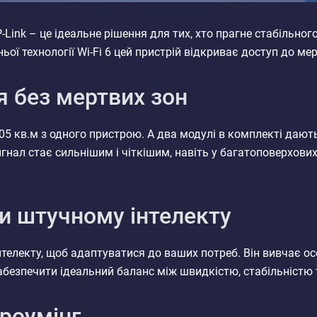
Link – це ідеальне рішення для тих, хто прагне стабільног
ьої технології Wi-Fi 6 цей пристрій відкриває доступ до ме
 без мертвих зон
05 кв.м з одного пристрою. А два модулі в комплекті даю
сигнал стає сильнішим і чіткішим, навіть у багатоповерхов
и штучному інтелекту
нтелекту, щоб адаптуватися до ваших потреб. Він вивчає о
абезпечити ідеальний баланс між швидкістю, стабільністю 
роумінг