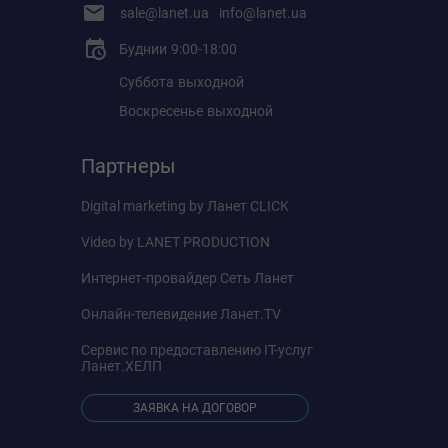
Тип подключения WAN
sale@lanet.ua
info@lanet.ua
Динамический IP
Буднии
9:00-18:00
Статический IP
PPPoE
Суббота
выходной
PPTP
Воскресенье
выходной
L2TP
Партнеры
Поддержка IPTV
Прокси IGMP
Digital marketing by
Ланет CLICK
Отслеживание IGMP
Video by
LANET PRODUCTION
Мост
Отметьте VLAN
Интернет-провайдер
Сеть Ланет
Онлайн-телевидение
Ланет.TV
Габариты ВхШхГ
114 × 110 × 110 мм
Сервис по предоставлению IT-услуг
Ланет.ХЕЛП
Сертификаты
CE, FCC, IC, RoHS, JPA, JRF, VCCI
ЗАЯВКА НА ДОГОВОР
Комплект поставки