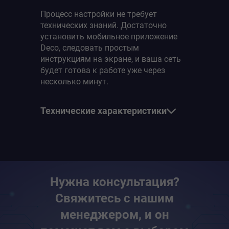
Процесс настройки не требует
технических знаний. Достаточно
установить мобильное приложение
Deco, следовать простым
инструкциям на экране, и ваша сеть
будет готова к работе уже через
несколько минут.
Технические характеристики
Стандарты
Wi-Fi 6
IEEE 802.11ax/ac/n/a 5 ГГц
Нужна консультация?
IEEE 802.11ax/n/b/g 2,4 ГГц
Свяжитесь с нашим
Скорость Wi-Fi
менеджером, и он
AX1800
5 ГГц: 1201 Мбит/с (802.11ax)