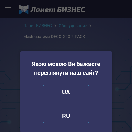
Ланет БИЗНЕС
Оборудование
Mesh-система DECO-X20-2-PACK
Якою мовою Ви бажаєте
переглянути наш сайт?
UA
RU
Mesh-система DECO-
X20-2-PACK