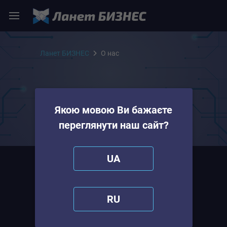
Ланет БИЗНЕС
О нас
Наша команда
Якою мовою Ви бажаєте
Мы вкладываем много любви и
переглянути наш сайт?
заботы
UA
Команда Ланет БИЗНЕС
Работаем на результат и следуем
RU
высоким стандартам качества
обслуживания