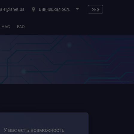
ale@lanet.ua
Винницкая обл.
Укр
О НАС
FAQ
У вас есть возможность