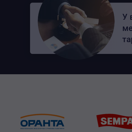
У 
ме
та