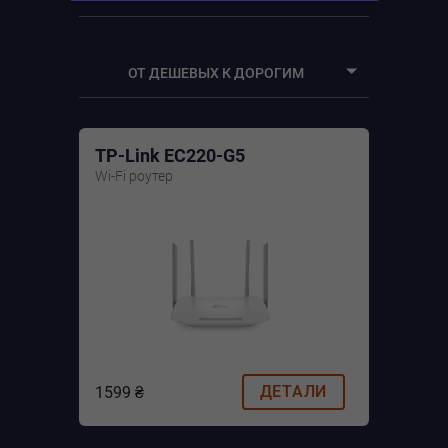
ВСЕ УСТРОЙСТВА
ОТ ДЕШЕВЫХ К ДОРОГИМ
WI-FI РОУТЕРЫ
От дешевых к дорогим
TP-Link EC220-G5
От дорогих к дешевым
Wi-Fi роутер
По рейтингу
ДЕТАЛИ
1599 ₴