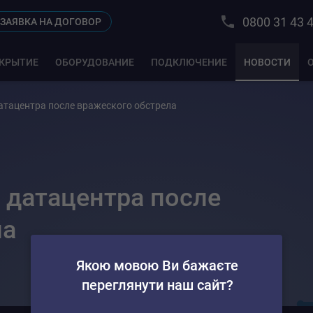
0800 31 43 
ЗАЯВКА НА ДОГОВОР
КРЫТИЕ
ОБОРУДОВАНИЕ
ПОДКЛЮЧЕНИЕ
НОВОСТИ
датацентра после вражеского обстрела
е датацентра после
ла
Якою мовою Ви бажаєте
переглянути наш сайт?