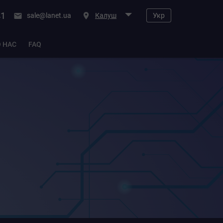
41
sale@lanet.ua
Калуш
Укр
О НАС
FAQ