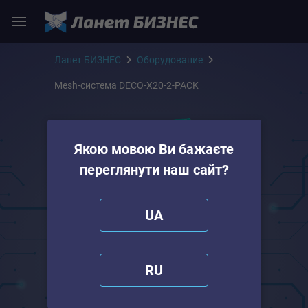
Ланет БИЗНЕС
Оборудование
Mesh-система DECO-X20-2-PACK
Якою мовою Ви бажаєте
переглянути наш сайт?
UA
RU
Mesh-система DECO-
X20-2-PACK