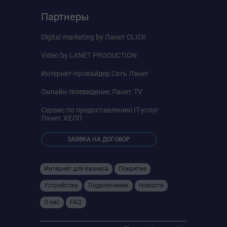
Тип подключения WAN
Партнеры
Динамический IP
Статический IP
Digital marketing by
Ланет CLICK
PPPoE
PPTP
Video by
LANET PRODUCTION
L2TP
Интернет-провайдер
Сеть Ланет
Поддержка IPTV
Онлайн-телевидение
Ланет.TV
Прокси IGMP
Сервис по предоставлению IT-услуг
Отслеживание IGMP
Ланет.ХЕЛП
Мост
ЗАЯВКА НА ДОГОВОР
Отметьте VLAN
Габариты ВхШхГ
Интернет для бизнеса
Покритие
114 × 110 × 110 мм
Устройства
Подключения
Новости
Сертификаты
О нас
FAQ
CE, FCC, IC, RoHS, JPA, JRF, VCCI
Комплект поставки