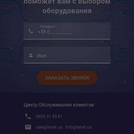
поможет вам с выбором
2,4 ГГц: 574 Мбит/с (802.11ax)
оборудования
Режим работы
Режим маршрутизатора
Телефон *
Режим точки доступа
Гостевая сеть
1× 5 ГГц гостевая сеть
Имя
1× 2,4 ГГц гостевая сеть
Шифрование
ЗАКАЗАТЬ ЗВОНОК
WPA-Personal
WPA2-Personal
WPA3-Personal
Центр Обслуживания клиентов
Протокол
IPv4
0800 31 43 41
IPv6
sale@lanet.ua
info@lanet.ua