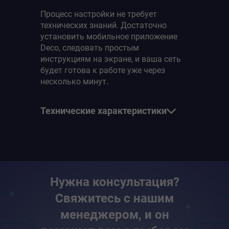
Процесс настройки не требует
технических знаний. Достаточно
установить мобильное приложение
Deco, следовать простым
инструкциям на экране, и ваша сеть
будет готова к работе уже через
несколько минут.
Технические характеристики
Стандарты
Wi-Fi 6
IEEE 802.11ax/ac/n/a 5 ГГц
Нужна консультация?
IEEE 802.11ax/n/b/g 2,4 ГГц
Свяжитесь с нашим
Скорость Wi-Fi
менеджером, и он
AX1800
5 ГГц: 1201 Мбит/с (802.11ax)