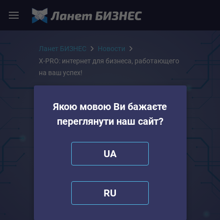
Ланет БИЗНЕС
Новости
X-PRO: интернет для бизнеса, работающего
на ваш успех!
09.06.2025
Якою мовою Ви бажаєте
переглянути наш сайт?
X-PRO: интернет для
бизнеса,
UA
работающего на ваш
успех!
RU
Прокачайте свой бизнес с Промо Тарифом
для новых клиентов